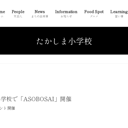
me
People
News
Information
Food Spot
Learning
ーム
天白人
まちの出来事
お知らせ
グルメ
習い事
たかしま小学校
学校で「ASOBOSAI」開催
ント開催