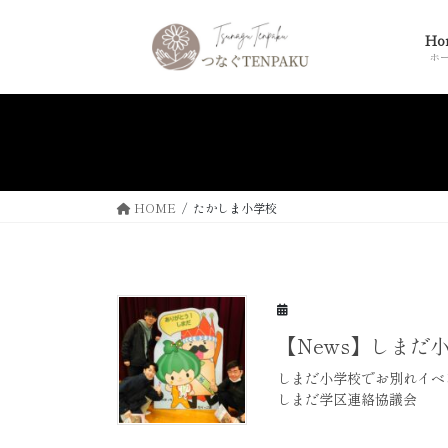
コ
ナ
ン
ビ
Ho
テ
ゲ
ホ
ン
ー
ツ
シ
へ
ョ
ス
ン
キ
に
ッ
移
HOME
たかしま小学校
プ
動
【News】しまだ小
しまだ小学校でお別れイベ
しまだ学区連絡協議会