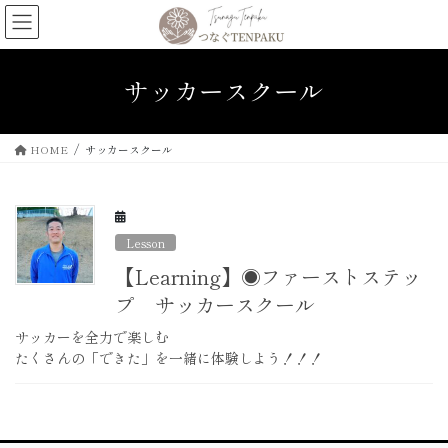
コ
ナ
ン
ビ
テ
ゲ
ン
ー
サッカースクール
ツ
シ
へ
ョ
ス
ン
HOME
サッカースクール
キ
に
ッ
移
プ
動
Lesson
【Learning】◉ファーストステッ
プ サッカースクール
サッカーを全力で楽しむ
たくさんの「できた」を一緒に体験しよう！！！