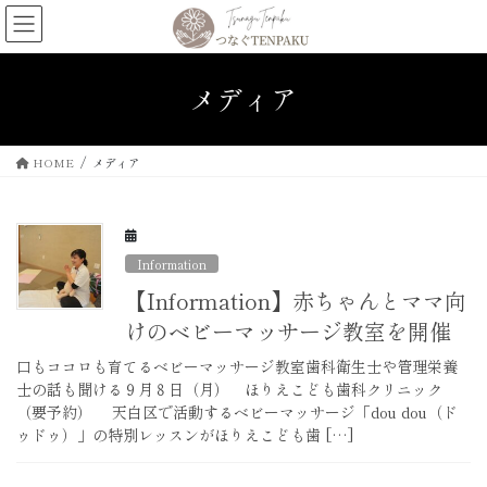
コ
ナ
ン
ビ
テ
ゲ
ン
ー
メディア
ツ
シ
へ
ョ
ス
ン
HOME
メディア
キ
に
ッ
移
プ
動
Information
【Information】赤ちゃんとママ向
けのベビーマッサージ教室を開催
口もココロも育てるベビーマッサージ教室歯科衛生士や管理栄養
士の話も聞ける９月８日（月） ほりえこども歯科クリニック
（要予約） 天白区で活動するベビーマッサージ「dou dou（ド
ゥドゥ）」の特別レッスンがほりえこども歯 […]