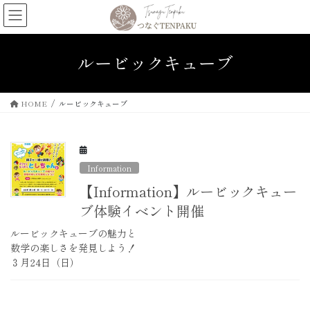
コ
ナ
ン
ビ
テ
ゲ
ン
ー
ルービックキューブ
ツ
シ
へ
ョ
ス
ン
HOME
ルービックキューブ
キ
に
ッ
移
プ
動
Information
【Information】ルービックキュー
ブ体験イベント開催
ルービックキューブの魅力と
数学の楽しさを発見しよう！
３月24日（日）