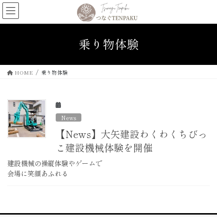
コ
ナ
ン
ビ
テ
ゲ
ン
ー
乗り物体験
ツ
シ
へ
ョ
ス
ン
HOME
乗り物体験
キ
に
ッ
移
プ
動
News
【News】大矢建設わくわくちびっ
こ建設機械体験を開催
建設機械の操縦体験やゲームで
会場に笑顔あふれる