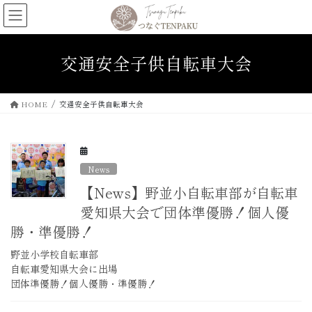
コ
ナ
ン
ビ
テ
ゲ
ン
ー
交通安全子供自転車大会
ツ
シ
へ
ョ
ス
ン
HOME
交通安全子供自転車大会
キ
に
ッ
移
プ
動
News
【News】野並小自転車部が自転車
愛知県大会で団体準優勝！個人優
勝・準優勝！
野並小学校自転車部
自転車愛知県大会に出場
団体準優勝！個人優勝・準優勝！