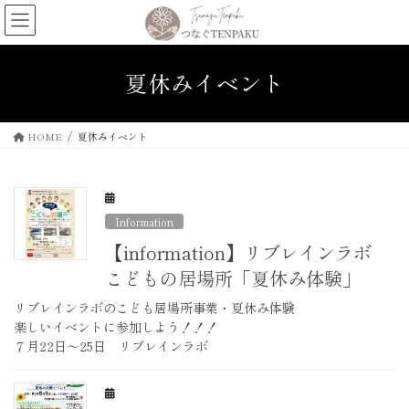
コ
ナ
ン
ビ
テ
ゲ
ン
ー
夏休みイベント
ツ
シ
へ
ョ
ス
ン
HOME
夏休みイベント
キ
に
ッ
移
プ
動
Information
【information】リブレインラボ
こどもの居場所「夏休み体験」
リブレインラボのこども居場所事業・夏休み体験
楽しいイベントに参加しよう！！！
７月22日〜25日 リブレインラボ