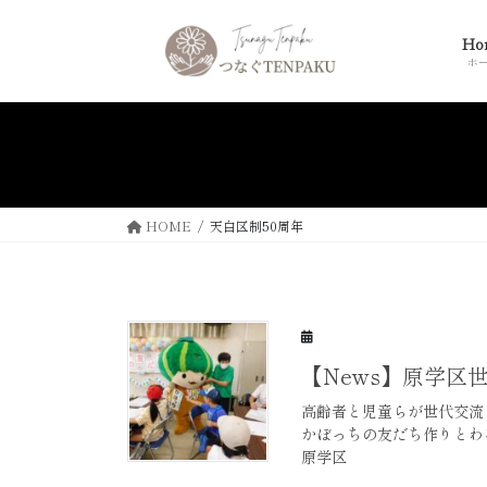
コ
ナ
ン
ビ
Ho
テ
ゲ
ホ
ン
ー
ツ
シ
へ
ョ
ス
ン
キ
に
ッ
移
HOME
天白区制50周年
プ
動
【News】原学区
高齢者と児童らが世代交流
かぼっちの友だち作りとわ
原学区