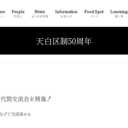
me
People
News
Information
Food Spot
Learning
ーム
天白人
まちの出来事
お知らせ
グルメ
習い事
天白区制50周年
世代間交流会を開催！
なげで交流深める