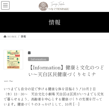
コ
ナ
ン
ビ
テ
ゲ
ン
ー
情報
ツ
シ
へ
ョ
ス
ン
HOME
情報
キ
に
ッ
移
プ
動
Information
【Information】健康と文化のつど
い〜天白区民健康づくりセミナ
ー〜
いつまでも自分の足で歩ける健康な体を目指そう！10月２日
（木）13：30〜 天白文化小劇場 天白区は区民がいつまでも元気
で暮らせるよう、高齢者を中心とする健康づくりの支援を行って
います。健康づくりのきっかけとして、10月 […]