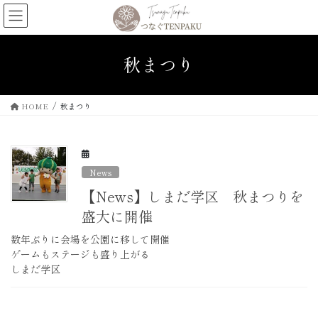
コ
ナ
ン
ビ
テ
ゲ
ン
ー
秋まつり
ツ
シ
へ
ョ
ス
ン
HOME
秋まつり
キ
に
ッ
移
プ
動
News
【News】しまだ学区 秋まつりを
盛大に開催
数年ぶりに会場を公園に移して開催
ゲームもステージも盛り上がる
しまだ学区