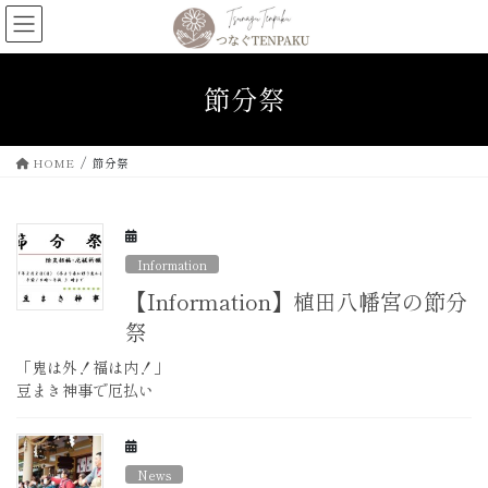
コ
ナ
ン
ビ
テ
ゲ
ン
ー
節分祭
ツ
シ
へ
ョ
ス
ン
HOME
節分祭
キ
に
ッ
移
プ
動
Information
【Information】植田八幡宮の節分
祭
「鬼は外！福は内！」
豆まき神事で厄払い
News