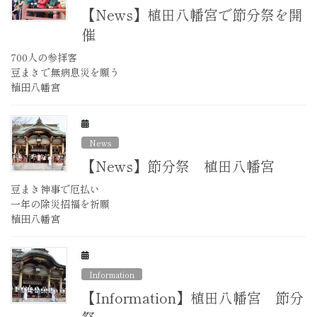
【News】植田八幡宮で節分祭を開
催
700人の参拝客
豆まきで無病息災を願う
植田八幡宮
News
【News】節分祭 植田八幡宮
豆まき神事で厄払い
一年の除災招福を祈願
植田八幡宮
Information
【Information】植田八幡宮 節分