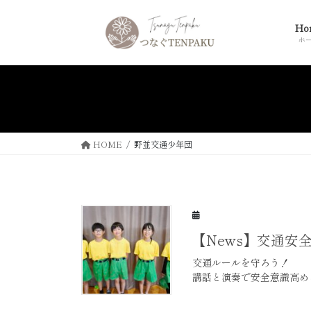
コ
ナ
ン
ビ
Ho
テ
ゲ
ホ
ン
ー
ツ
シ
へ
ョ
ス
ン
キ
に
ッ
移
HOME
野並交通少年団
プ
動
【News】交通安
交通ルールを守ろう！
講話と演奏で安全意識高め