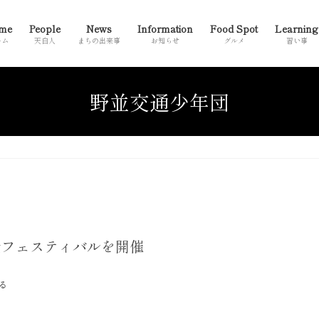
me
People
News
Information
Food Spot
Learning
ーム
天白人
まちの出来事
お知らせ
グルメ
習い事
野並交通少年団
全フェスティバルを開催
る