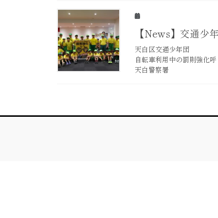
【News】交通少
天白区交通少年団
自転車利用中の罰則強化呼
天白警察署