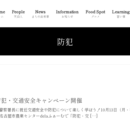
me
People
News
Information
Food Spot
Learning
ーム
天白人
まちの出来事
お知らせ
グルメ
習い事
防犯
on】防犯・交通安全キャンペーン開催
察署長に就任交通安全や防犯について楽しく学ぼう！10月13日（月・祝
名古屋市農業センターdelaふぁーむで「防犯・交 […]