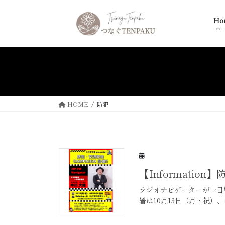
コ
ナ
ン
ビ
Ho
テ
ゲ
ホ
ン
ー
ツ
シ
へ
ョ
ス
ン
キ
に
ッ
移
HOME
防犯
プ
動
【Informati
ラジオナビゲーターが一日警
署は10月13日（月・祝）、