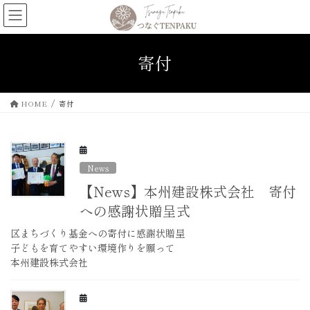
コ
ナ
ン
ビ
テ
ゲ
ン
ー
寄付
ツ
シ
へ
ョ
ス
ン
HOME
寄付
キ
に
ッ
移
プ
動
News
【News】本州建設株式会社 寄付
への感謝状贈呈式
区まちづくり基金への寄付に感謝状贈呈
子どもを育てやすい環境作りを願って
本州建設株式会社