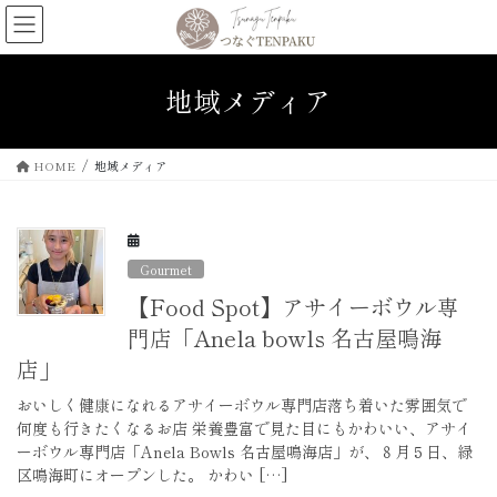
コ
ナ
ン
ビ
テ
ゲ
ン
ー
地域メディア
ツ
シ
へ
ョ
ス
ン
HOME
地域メディア
キ
に
ッ
移
プ
動
Gourmet
【Food Spot】アサイーボウル専
門店「Anela bowls 名古屋鳴海
店」
おいしく健康になれるアサイーボウル専門店落ち着いた雰囲気で
何度も行きたくなるお店 栄養豊富で見た目にもかわいい、アサイ
ーボウル専門店「Anela Bowls 名古屋鳴海店」が、８月５日、緑
区鳴海町にオープンした。 かわい […]