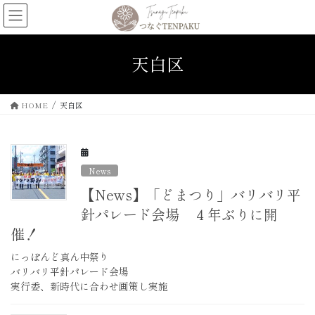
コ
ナ
ン
ビ
テ
ゲ
ン
ー
天白区
ツ
シ
へ
ョ
ス
ン
HOME
天白区
キ
に
ッ
移
プ
動
News
【News】「どまつり」バリバリ平
針パレード会場 ４年ぶりに開
催！
にっぽんど真ん中祭り
バリバリ平針パレード会場
実行委、新時代に合わせ画策し実施