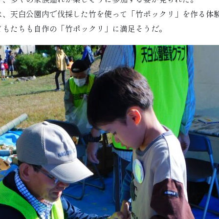
は、天白公園内で伐採した竹を使って「竹ポックリ」を作る体
どもたちも自作の「竹ポックリ」に満足そうだ。