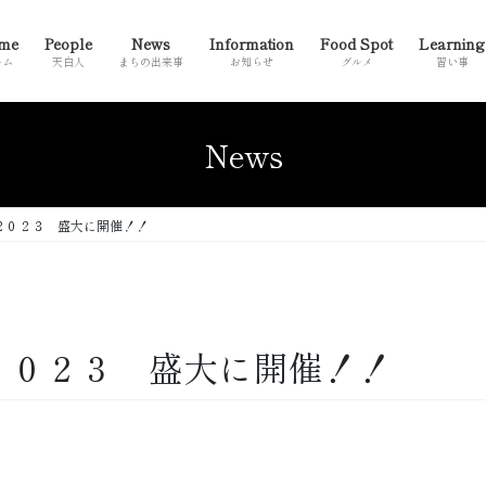
me
People
News
Information
Food Spot
Learning
ーム
天白人
まちの出来事
お知らせ
グルメ
習い事
News
白２０２３ 盛大に開催！！
２０２３ 盛大に開催！！