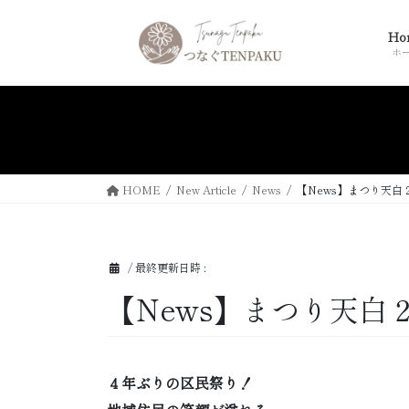
コ
ナ
ン
ビ
Ho
テ
ゲ
ホ
ン
ー
ツ
シ
へ
ョ
ス
ン
キ
に
ッ
移
HOME
New Article
News
【News】まつり天
プ
動
/ 最終更新日時 :
【News】まつり天白
４年ぶりの区民祭り！