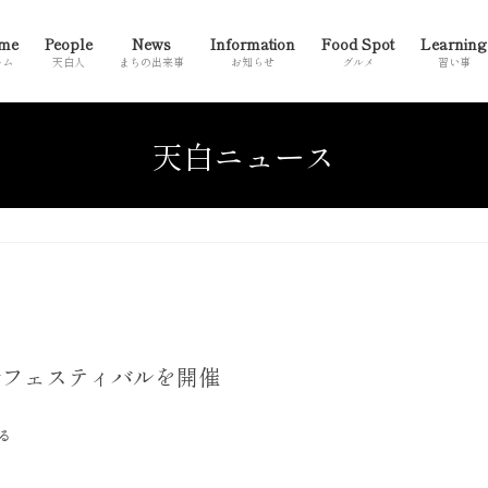
me
People
News
Information
Food Spot
Learning
ーム
天白人
まちの出来事
お知らせ
グルメ
習い事
天白ニュース
全フェスティバルを開催
る