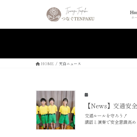
コ
ナ
ン
ビ
Ho
テ
ゲ
ホ
ン
ー
ツ
シ
へ
ョ
ス
ン
キ
に
ッ
移
HOME
天白ニュース
プ
動
【News】交通安
交通ルールを守ろう！
講話と演奏で安全意識高め