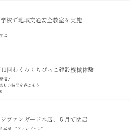
小学校で地域交通安全教室を実施
学ぶ
on】第19回わくわくちびっこ建設機械体験
開催！
楽しい時間を過ごそう
0
ッジヴァンガード本店、５月で閉店
る本屋」”ヴィレヴァン”