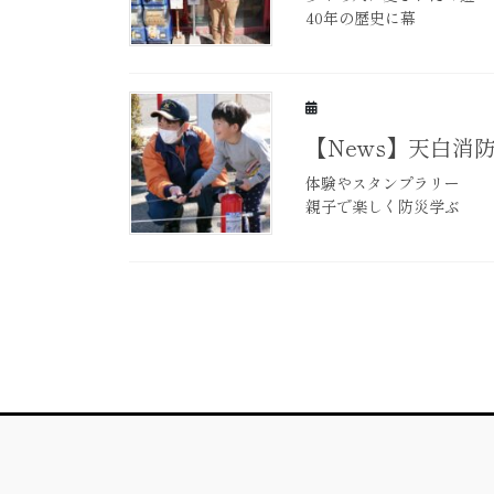
40年の歴史に幕
【News】天白消
体験やスタンプラリー
親子で楽しく防災学ぶ
投
稿
の
ペ
ー