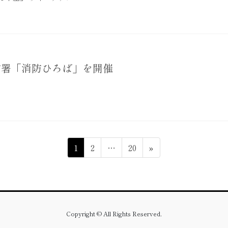
防署「消防ひろば」を開催
固
固
固
1
2
…
20
»
定
定
定
ペ
ペ
ペ
ー
ー
ー
ジ
ジ
ジ
Copyright © All Rights Reserved.