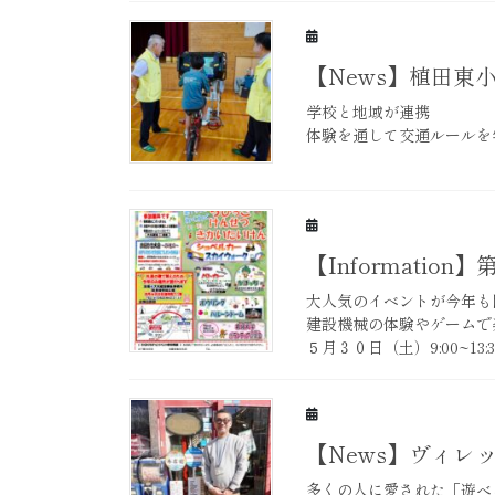
【News】植田東
学校と地域が連携
体験を通して交通ルールを
【Informati
大人気のイベントが今年も
建設機械の体験やゲームで
５月３０日（土）9:00~13:3
【News】ヴィレ
多くの人に愛された「遊べ