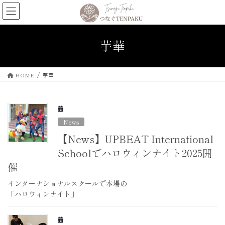
コ
ナ
ン
ビ
テ
ゲ
ン
ー
芋華
ツ
シ
へ
ョ
ス
ン
HOME
芋華
キ
に
ッ
移
プ
動
News
【News】UPBEAT International
Schoolでハロウィンナイト2025開
催
インターナショナルスクールで本場の
「ハロウィンナイト」