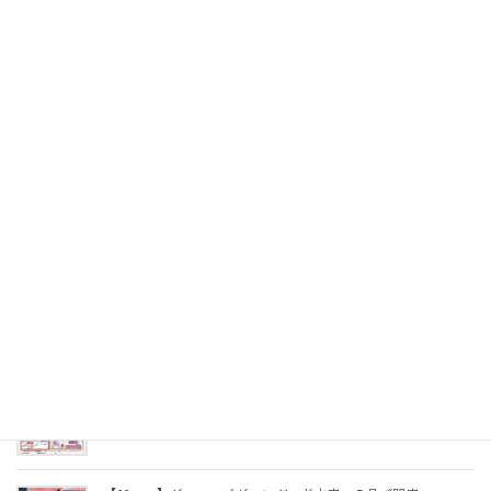
LINE
関連記事
【News】交通安全フェスティバルを開催
【News】植田東小学校で地域交通安全教室を実施
【Information】第19回わくわくちびっこ建設機械体験