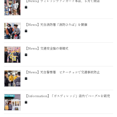
【News】ヴィレッジヴァンガード本店、５月で閉店
【News】天白消防署「消防ひろば」を開催
【News】交通安全旗の寄贈式
【News】天白警察署 ビターチョコで交通事故防止
【Information】「ガスヴィレッジ」店内でベーグルを販売